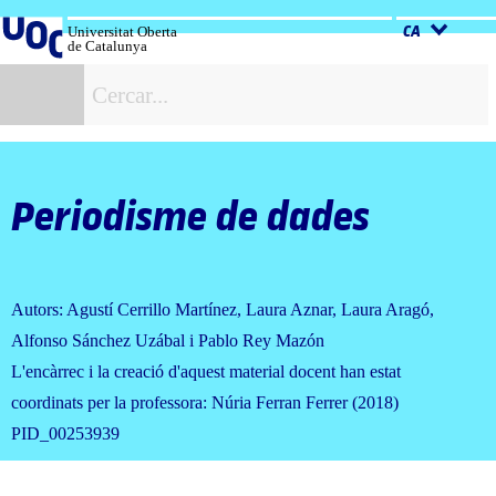
Salta
al
Universitat Oberta
CA
de Catalunya
contingut
C
Periodisme de dades
Autors: Agustí Cerrillo Martínez, Laura Aznar, Laura Aragó,
Alfonso Sánchez Uzábal i Pablo Rey Mazón
L'encàrrec i la creació d'aquest material docent han estat
coordinats per la professora: Núria Ferran Ferrer (2018)
PID_00253939